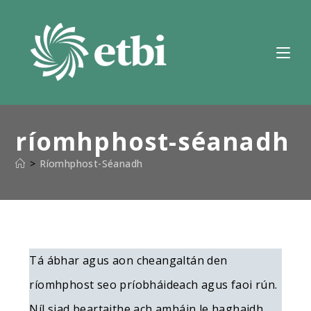
Scipeáil
chuig
ábhar
ríomhphost-séanadh
>
Ríomhphost-Séanadh
Tá ábhar agus aon cheangaltán den
ríomhphost seo príobháideach agus faoi rún.
Níl siad beartaithe ach amháin le haghaidh