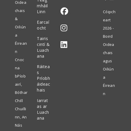
Oidea
mháil
chais
Linn
Cóipch
&
eart
Earcaí
Oscail
Oiliún
ocht
2026 -
i
a
Boird
Tairis
Oscail
gcluaisín
Éirean
cintí &
Oidea
i
nua
Luach
n
chais
ana
Oscail
gcluaisín
Cnoc
agus
i
Ráitea
nua
na
Oiliún
s
gcluaisín
bPíob
a
Príobh
nua
áideac
airí,
Éirean
hais
Bóthar
n
Iarrat
Chill
as ar
Chuilli
Luach
nn, An
ana
Nás