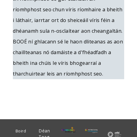
ríomhphost seo chun víris ríomhaire a bheith
i láthair, iarrtar ort do sheiceáil víris féin a
dhéanamh sula n-osclaítear aon cheangaltán.
BOOÉ ní ghlacann sé le haon dliteanas as aon
chaillteanas nó damáiste a d'fhéadfadh a
bheith ina chúis le víris bhogearraí a
tharchuirtear leis an ríomhphost seo.
Déan
Boird
Teag