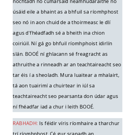
nochtadh nó cumarsáid neamhúdaraithe nó
úsáid eile a bhaint as a bhfuil sa ríomhphost
seo nó in aon chuid de a thoirmeasc le dlí
agus d'fhéadfadh sé a bheith ina chion
coiriúil. Ní gá go bhfuil ríomhphoist idirlín
slán. BOOÉ ní ghlacann sé freagracht as
athruithe a rinneadh ar an teachtaireacht seo
tar éis í a sheoladh. Mura luaitear a mhalairt,
tá aon tuairimí a chuirtear in iúl sa
teachtaireacht seo pearsanta don údar agus
ní fhéadfar iad a chur i leith BOOÉ.
RABHADH:
Is féidir víris ríomhaire a tharchur
trí ríomhphost. Cé gur scanadh an