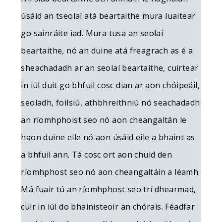
úsáid an tseolaí atá beartaithe mura luaitear
go sainráite iad. Mura tusa an seolaí
beartaithe, nó an duine atá freagrach as é a
sheachadadh ar an seolaí beartaithe, cuirtear
in iúl duit go bhfuil cosc dian ar aon chóipeáil,
seoladh, foilsiú, athbhreithniú nó seachadadh
an ríomhphoist seo nó aon cheangaltán le
haon duine eile nó aon úsáid eile a bhaint as
a bhfuil ann. Tá cosc ort aon chuid den
ríomhphost seo nó aon cheangaltáin a léamh.
Má fuair tú an ríomhphost seo trí dhearmad,
cuir in iúl do bhainisteoir an chórais. Féadfar