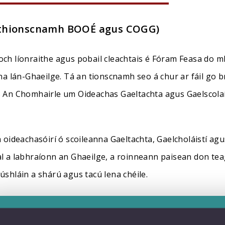
thionscnamh BOOÉ agus COGG)
ch líonraithe agus pobail cleachtais é Fóram Feasa do m
na lán-Ghaeilge. Tá an tionscnamh seo á chur ar fáil go b
 An Chomhairle um Oideachas Gaeltachta agus Gaelscolaí
 oideachasóirí ó scoileanna Gaeltachta, Gaelcholáistí ag
l a labhraíonn an Ghaeilge, a roinneann paisean don te
úshláin a shárú agus tacú lena chéile.