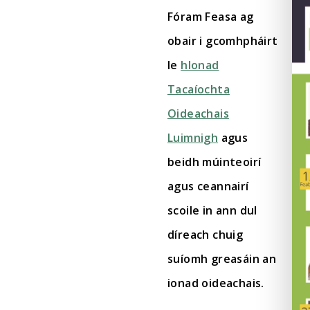
Fóram Feasa ag
obair i gcomhpháirt
le
hIonad
Tacaíochta
Oideachais
Luimnigh
agus
beidh múinteoirí
agus ceannairí
scoile in ann dul
díreach chuig
suíomh greasáin an
ionad oideachais.