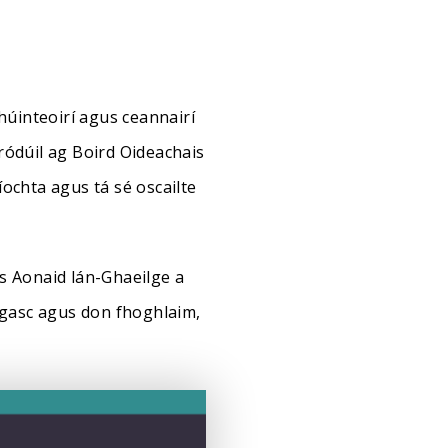
húinteoirí agus ceannairí
ródúil ag Boird Oideachais
ochta agus tá sé oscailte
us Aonaid lán-Ghaeilge a
agasc agus don fhoghlaim,