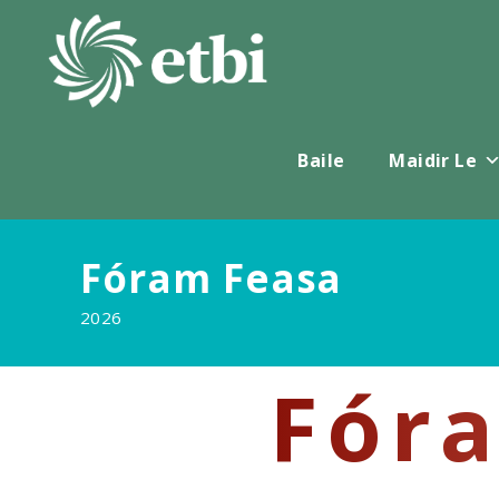
Scipeáil
chuig
ábhar
Baile
Maidir Le
Fóram Feasa
2026
Fór