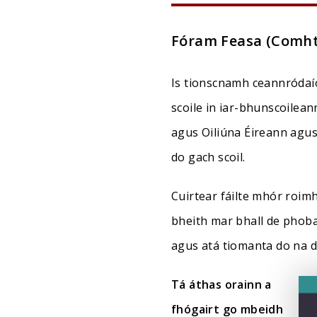
Fóram Feasa (Comh
Is tionscnamh ceannródaío
scoile in iar-bhunscoilean
agus Oiliúna Éireann agus
do gach scoil.
Cuirtear fáilte mhór roimh
bheith mar bhall de phoba
agus atá tiomanta do na d
Tá áthas orainn a
fhógairt go mbeidh