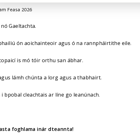
am Feasa 2026
e nó Gaeltachta.
hailiú ón aoichainteoir agus ó na rannpháirtithe eile.
opaicí is mó tóir orthu san ábhar.
agus lámh chúnta a lorg agus a thabhairt.
i bpobal cleachtais ar líne go leanúnach.
asta foghlama inár dteannta!