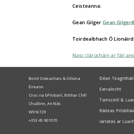
Ceisteanna:
Gean Gilger
Gean.Gilger@
Toirdealbhach Ó Lionáir
Nasc clárúcháin ar fáil an
Déan Teagmháil
Boird Oideachais & Oiliúna
Éireann
Earcaíocht
Cnoc na bPíobairí, Bóthar Chill
Tairiscintí & Lu
Chuillinn, An Nás
Ráiteas Príobhá
W91K729
+353 45 901070
Iarratas ar Luac