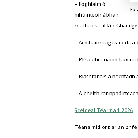
– Foghlaim ó
Fór
mhúinteoir ábhair
reatha i scoil lán-Ghaeilg
– Acmhainní agus noda a b
– Plé a dhéanamh faoi na t
– Riachtanais a nochtadh 
– A bheith rannpháirteach 
Sceideal Téarma 1 2026
Téanaimid ort ar an bhfé