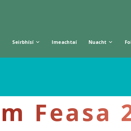
Seirbhísí
Imeachtaí
Nuacht
Fo
am Feasa 