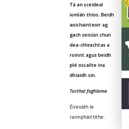
Tá an sceideal
iomlán thíos. Beidh
aoichainteoir ag
gach seisiún chun
dea-chleachtas a
roinnt agus beidh
plé oscailte ina
dhiaidh sin.
Torthaí foghlama
Éireoidh le
rannpháirtithe: