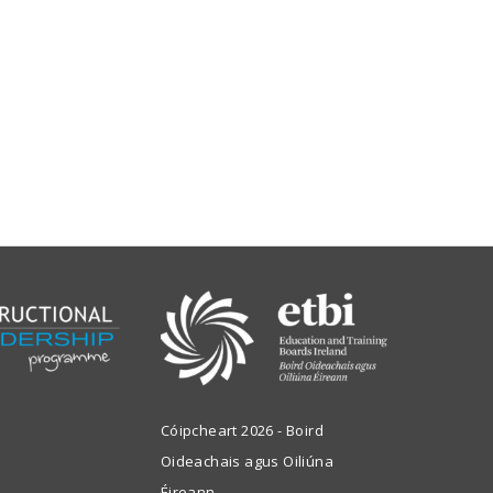
Cóipcheart 2026 - Boird
Oideachais agus Oiliúna
Éireann