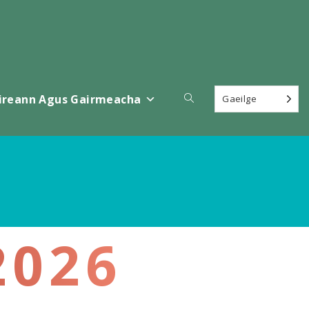
Scoránaigh
ireann Agus Gairmeacha
Gaeilge
cuardach
láithreán
gréasáin
2026