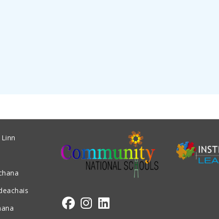
 Linn
achana
ideachais
hana