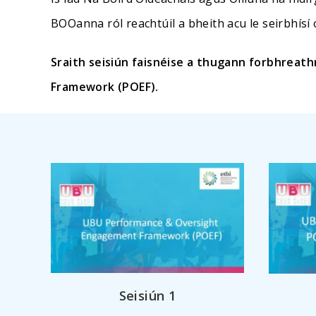
BOOanna ról reachtúil a bheith acu le seirbhísí 
Sraith seisiún faisnéise a thugann forbhrea
Framework (POEF).
Seisiún 1