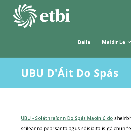
Scipeáil
chuig
ábhar
Baile
Maidir Le
UBU D'Áit Do Spás
UBU - Soláthraíonn Do Spás Maoiniú do
sheirbh
scileanna pearsanta agus sóisialta is gá chun fe