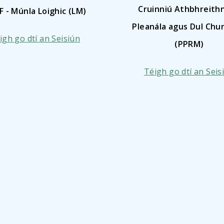
Cruinniú Athbhreith
 - Múnla Loighic (LM)
Pleanála agus Dul Chu
igh go dtí an Seisiún
(PPRM)
Téigh go dtí an Seis