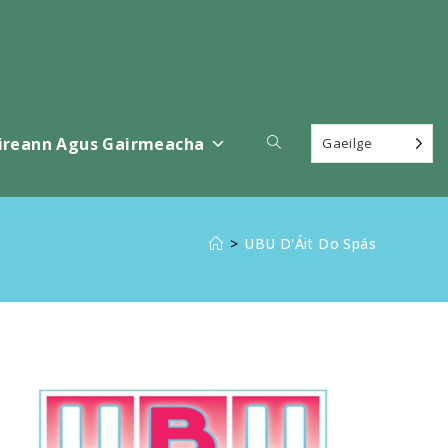
Scoránaigh
ireann Agus Gairmeacha
Gaeilge
cuardach
>
UBU D'Áit Do Spás
láithreán
gréasáin