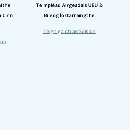
Teimpléad Airgeadais UBU &
nithe
Bileog Íostarraingthe
n Cinn
Téigh go dtí an Seisiún
iún