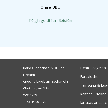
Ómra UBU
Téigh go dtí an Seisiún
Déan Teagmháil
Boird Oideachais & Oiliúna
Éireann
Earcaíocht
Cnoc na bPíobairí, Bóthar Chill
Tairiscintí & Lu
Chuillinn, An Nás
Ráiteas Príobhá
W91K729
+353 45 901070
Iarratas ar Luac