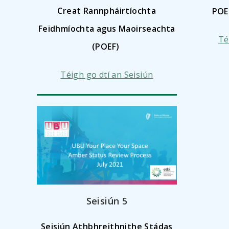
Creat Rannpháirtíochta
POEF
Feidhmíochta agus Maoirseachta
Té
(POEF)
Téigh go dtí an Seisiún
Seisiún
5
Seisiún Athbhreithnithe Stádas