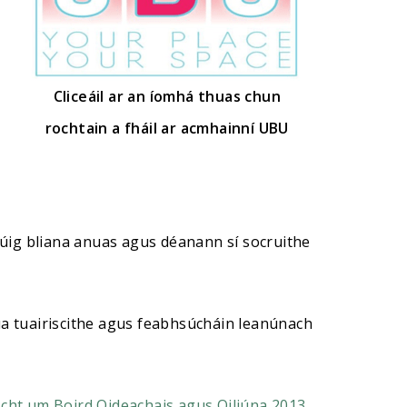
Cliceáil ar an íomhá thuas chun
rochtain a fháil ar acmhainní UBU
 cúig bliana anuas agus déanann sí socruithe
ua tuairiscithe agus feabhsúcháin leanúnach
cht um Boird Oideachais agus Oiliúna 2013
,