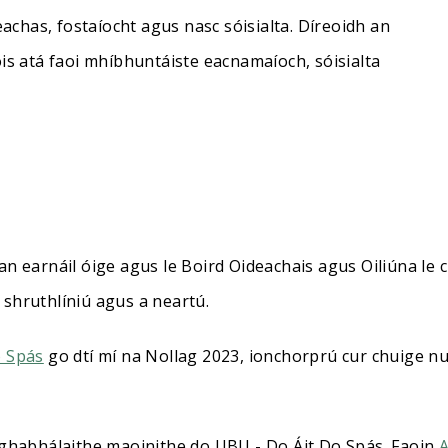
eachas, fostaíocht agus nasc sóisialta. Díreoidh an
ois atá faoi mhíbhuntáiste eacnamaíoch, sóisialta
an earnáil óige agus le Boird Oideachais agus Oiliúna le
 shruthlíniú agus a neartú.
o Spás
go dtí mí na Nollag 2023, ionchorprú cur chuige n
irghabhálaithe maoinithe do UBU - Do Áit Do Spás. Faoin
A