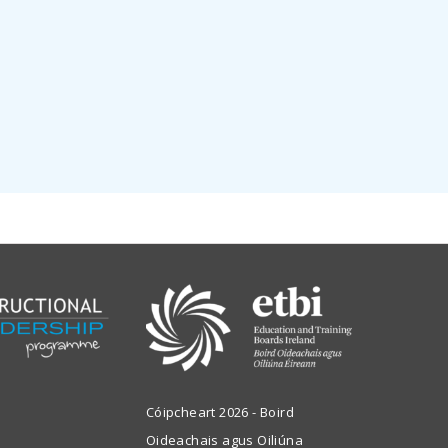
Cóipcheart 2026 - Boird
Oideachais agus Oiliúna