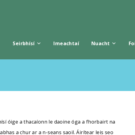
Seirbhísí
Imeachtaí
Nuacht
Fo
ísí óige a thacaíonn le daoine óga a fhorbairt na
abhas a chur ar a n-seans saoil. Áirítear leis seo