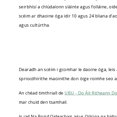
seirbhísí a chlúdaíonn sláinte agus folláine, oid
scéim ar dhaoine óga idir 10 agus 24 bliana d'a
agus cultúrtha.
Dearadh an scéim i gcomhar le daoine óga, leis 
spriocdhírithe maoinithe don óige roimhe seo a
An chéad timthriall de
UBU - Do Áit Ritheann D
mar chuid den tsamhail.
Is iad Na Boird Oideachais agus Oiliúna na hid