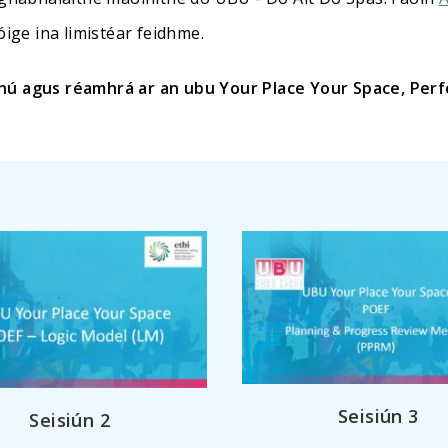
óige ina limistéar feidhme.
thnú agus réamhrá ar an ubu Your Place Your Space, P
Seisiún
3
Seisiún 2