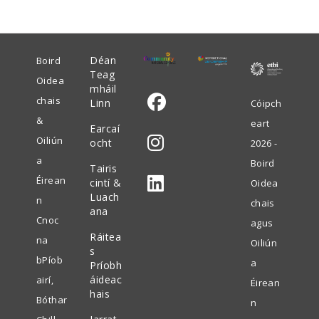
Déan
Boird
Teag
Oidea
mháil
chais
Linn
Cóipch
&
eart
Earcaí
Oscail
Oiliún
ocht
2026 -
i
a
Boird
Tairis
Oscail
gcluaisín
Éirean
cintí &
Oidea
i
nua
Luach
n
chais
ana
Oscail
gcluaisín
Cnoc
agus
i
Ráitea
nua
na
Oiliún
s
gcluaisín
bPíob
a
Príobh
nua
áideac
airí,
Éirean
hais
Bóthar
n