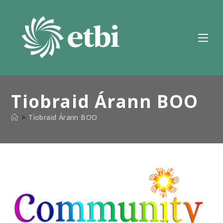
Scipeáil
chuig
ábhar
Tiobraid Árann BOO
>
Tiobraid Árann BOO