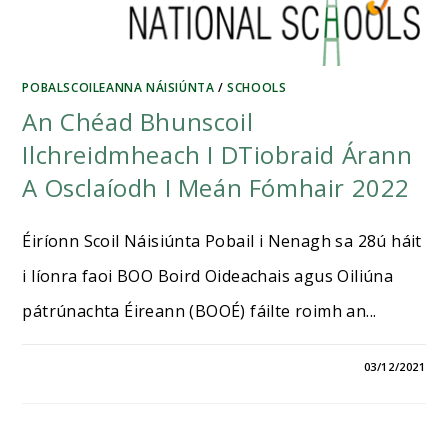
POBALSCOILEANNA NÁISIÚNTA
/
SCHOOLS
An Chéad Bhunscoil
Ilchreidmheach I DTiobraid Árann
A Osclaíodh I Meán Fómhair 2022
Éiríonn Scoil Náisiúnta Pobail i Nenagh sa 28ú háit
i líonra faoi BOO Boird Oideachais agus Oiliúna
pátrúnachta Éireann (BOOÉ) fáilte roimh an...
03/12/2021