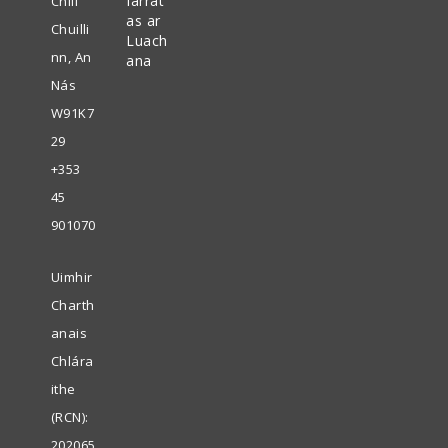
Iarrat
Chill
as ar
Chuilli
Luach
nn, An
ana
Nás
W91K7
29
+353
45
901070
Uimhir
Charth
anais
Chlára
ithe
(RCN):
202065