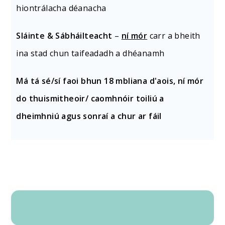
hiontrálacha déanacha
Sláinte & Sábháilteacht
–
ní mór
carr a bheith
ina stad chun taifeadadh a dhéanamh
Má tá sé/sí faoi bhun 18 mbliana d'aois, ní mór
do thuismitheoir/ caomhnóir toiliú a
dheimhniú agus sonraí a chur ar fáil