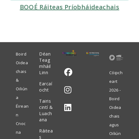
BOOÉ Ráiteas Príobháideachais
Déan
Boird
Teag
Oidea
mháil
chais
Linn
Cóipch
&
eart
Earcaí
Oscail
Oiliún
ocht
2026 -
i
a
Boird
Tairis
Oscail
gcluaisín
Éirean
cintí &
Oidea
i
nua
Luach
n
chais
ana
Oscail
gcluaisín
Cnoc
agus
i
Ráitea
nua
na
Oiliún
s