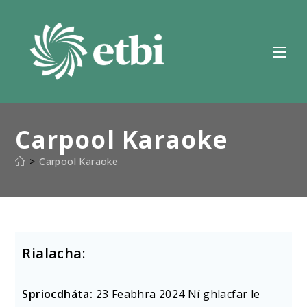
Scipeáil
chuig
ábhar
Carpool Karaoke
>
Carpool Karaoke
Rialacha
:
Spriocdháta:
23 Feabhra 2024 Ní ghlacfar le