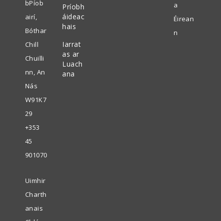
gcluaisín
bPíob
a
Príobh
nua
áideac
airí,
Éirean
hais
Bóthar
n
Iarrat
Chill
as ar
Chuilli
Luach
nn, An
ana
Nás
W91K7
29
+353
45
901070
Uimhir
Charth
anais